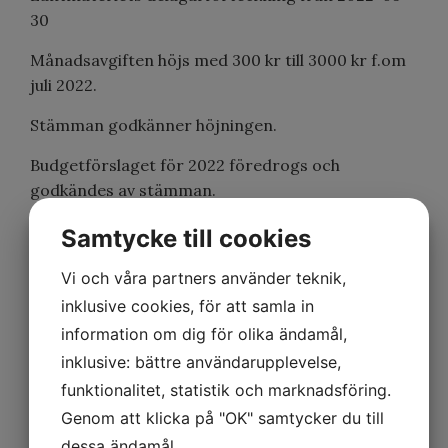
30
Månadsavgiften höjs med 300 kr till 3000 kr f.om
juli 2022.
Stämman godkänner höjningen.
Budgetförslaget för 2022 föredrogs och
godkändes av stämman.
§ 12.
Ersättning till styrelse, revisorer och
Samtycke till cookies
valberedning 2022
Vi och våra partners använder teknik,
Stämman beslöt att ersättningen för styrelsen,
inklusive cookies, för att samla in
revisorer och valberedning förblir oförändrad.
information om dig för olika ändamål,
§ 13.
a) Individuell mätning av värme- och
inklusive: bättre användarupplevelse,
vattenförbrukning. b) Barnsäkerhet. c)
funktionalitet, statistik och marknadsföring.
Stadgegrupp.
Genom att klicka på "OK" samtycker du till
dessa ändamål.