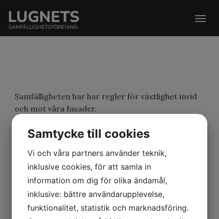
Togg
navig
Samfälligheten har har regler för växtlighet invid
och mot våra fasader.
Träd och större buskar får inte stå närmre än 1
Samtycke till cookies
½ meter ifrån fasaden.
Vi och våra partners använder teknik,
Detta för att det finns risk att träd med sina
inklusive cookies, för att samla in
rötter underminerar våra kulvertar i husgrunden.
information om dig för olika ändamål,
Där finns det ledningar för vår vattenförsörjning
inklusive: bättre användarupplevelse,
och skulle de skadas blir det väldigt kostsamt för
funktionalitet, statistik och marknadsföring.
vår samfällighet att reparera.