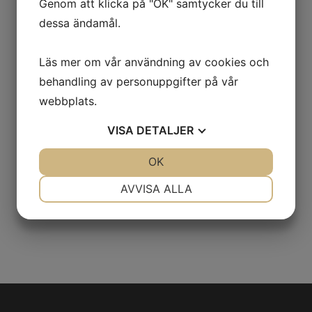
Genom att klicka på "OK" samtycker du till
Ingen växtlighet på eller emot våra fasader.
dessa ändamål.
Klängväxter på fasaderna måste därför tas bort
och grenar från buskar och träd som ligger mot
Läs mer om vår användning av cookies och
fasaderna måste ansas eller tas bort.
behandling av personuppgifter på vår
webbplats.
VISA
DETALJER
JA
NEJ
OK
JA
NEJ
NÖDVÄNDIG
INSTÄLLNINGAR
AVVISA ALLA
JA
NEJ
JA
NEJ
MARKNADSFÖRING
STATISTIK