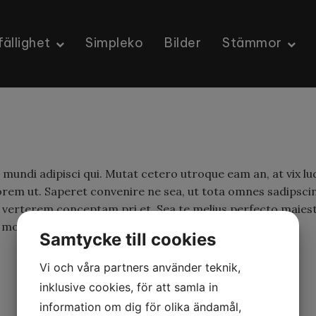
ällighet
Simpleko
Bilder
Stämmor
 mundi adipisci qui. Mutat cetero utroque eam an, at vix lud
orem ut. Saperet convenire ne sea, ut tota omnes sadipscing
 verterem conceptam pri et. Sea te melius perfecto maiest
 molestiae sed, soluta torquatos ex mei.
Samtycke till cookies
Vi och våra partners använder teknik,
inklusive cookies, för att samla in
information om dig för olika ändamål,