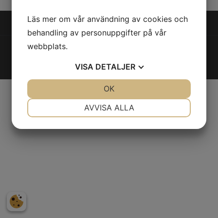
Läs mer om vår användning av cookies och
behandling av personuppgifter på vår
webbplats.
© Lugnets samfällighetsförening
2026
Integritetspolicy
|
Cookies
VISA
DETALJER
JA
NEJ
OK
JA
NEJ
NÖDVÄNDIG
INSTÄLLNINGAR
AVVISA ALLA
JA
NEJ
JA
NEJ
MARKNADSFÖRING
STATISTIK