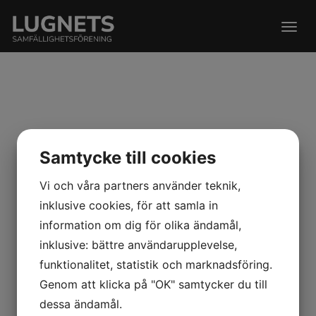
Togg
navig
Ex quis mundi adipisci qui. Mutat cetero utroque
Samtycke till cookies
eam an, at vix ludus epicurei. Eius audiam id vel, vel
dolor scriptorem ut. Saperet convenire ne sea, ut
Vi och våra partners använder teknik,
tota omnes sadipscing vim, sit dicta splendide
inklusive cookies, för att samla in
intellegam ad. Consul verterem conceptam pri et.
information om dig för olika ändamål,
Sea te melius perfecto maiestatis, duo ad modus
euismod pertinacia. Cu verear molestiae sed,
inklusive: bättre användarupplevelse,
soluta torquatos ex mei.
funktionalitet, statistik och marknadsföring.
Genom att klicka på "OK" samtycker du till
dessa ändamål.