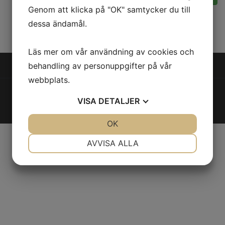
Genom att klicka på "OK" samtycker du till
dessa ändamål.
Läs mer om vår användning av cookies och
behandling av personuppgifter på vår
webbplats.
© Lugnets samfällighetsförening
2026
VISA
DETALJER
Integritetspolicy
|
Cookies
JA
NEJ
OK
JA
NEJ
NÖDVÄNDIG
INSTÄLLNINGAR
AVVISA ALLA
JA
NEJ
JA
NEJ
MARKNADSFÖRING
STATISTIK