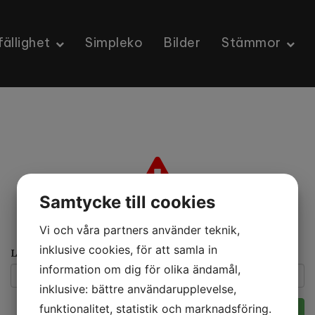
ällighet
Simpleko
Bilder
Stämmor
Samtycke till cookies
Denna sidan är lösenordsskyddad, var vänlig logga in med
lösenordet nedan för att få åtkomst.
Vi och våra partners använder teknik,
inklusive cookies, för att samla in
Lösenord
information om dig för olika ändamål,
inklusive: bättre användarupplevelse,
funktionalitet, statistik och marknadsföring.
Logga in