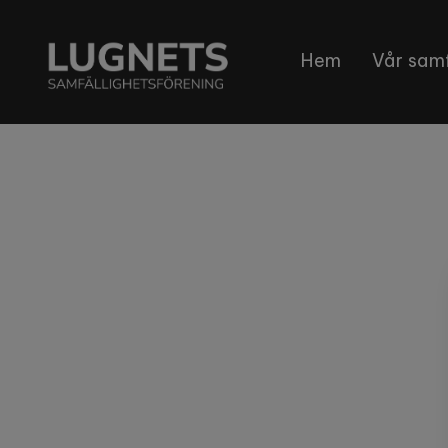
Hem
Vår samf