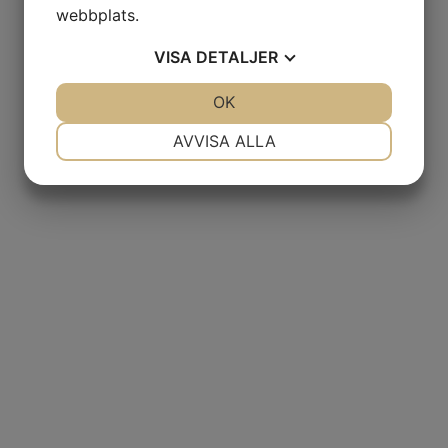
webbplats.
VISA
DETALJER
JA
NEJ
OK
JA
NEJ
NÖDVÄNDIG
INSTÄLLNINGAR
AVVISA ALLA
JA
NEJ
JA
NEJ
MARKNADSFÖRING
STATISTIK