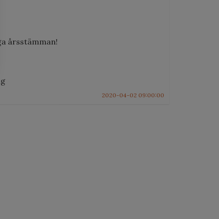
ägga årsstämman!
ng
2020-04-02 09:00:00