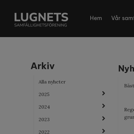
Hem
Vår samf
Arkiv
Nyh
Alla nyheter
Bäs
2025
2024
Rege
gru
2023
2022