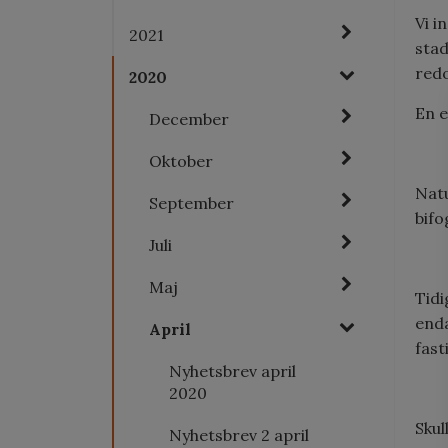
Vi i
2021
stad
red
2020
En e
December
Oktober
Natu
September
bif
Juli
Maj
Tidi
enda
April
fast
Nyhetsbrev april
2020
Skul
Nyhetsbrev 2 april