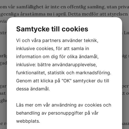
nom vår samfällighet är inte en offentlig samling, utan priv
geenliga årsstämma nu i april. Detta medför att styrelse
ovisning mm.
Samtycke till cookies
xtra säkerhet är att vi i år har årsstämman utomhus, på L
Vi och våra partners använder teknik,
inklusive cookies, för att samla in
rligtvis bör personer som tillhör en riskgrupp, skydda sig 
information om dig för olika ändamål,
ogad
fullmaktsblankett
.
inklusive: bättre användarupplevelse,
funktionalitet, statistik och marknadsföring.
Genom att klicka på "OK" samtycker du till
gare uppslutning på våra årsstämmor varit ungefär 30 perso
dessa ändamål.
st en person per fastighet kommer och då med fullmakt 
igheten.
Läs mer om vår användning av cookies och
behandling av personuppgifter på vår
webbplats.
le regeringen ytterligare skärpa till reglerna mot Coron