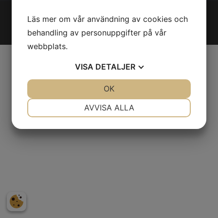
© Lugnets samfällighetsförening
2026
Läs mer om vår användning av cookies och
Integritetspolicy
|
Cookies
behandling av personuppgifter på vår
webbplats.
VISA
DETALJER
JA
NEJ
OK
JA
NEJ
NÖDVÄNDIG
INSTÄLLNINGAR
AVVISA ALLA
JA
NEJ
JA
NEJ
MARKNADSFÖRING
STATISTIK