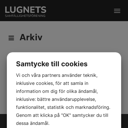
Togg
navig
Arkiv
Samtycke till cookies
Styrelsemöte
Vi och våra partners använder teknik,
Styrelsemöte genomfört, protokoll finnes
inklusive cookies, för att samla in
under
dokument
information om dig för olika ändamål,
2019-03-06 09:00:00
inklusive: bättre användarupplevelse,
funktionalitet, statistik och marknadsföring.
Genom att klicka på "OK" samtycker du till
dessa ändamål.