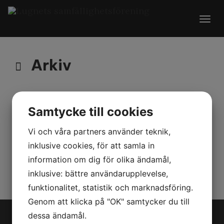
Togg
navig
Arkiv
Samtycke till cookies
Styrelsemöte
Vi och våra partners använder teknik,
Styrelsemöte genomfört, protokoll finnes
inklusive cookies, för att samla in
under
dokument
information om dig för olika ändamål,
2019-05-09 09:00:00
inklusive: bättre användarupplevelse,
funktionalitet, statistik och marknadsföring.
Genom att klicka på "OK" samtycker du till
dessa ändamål.