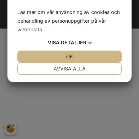
© Lugnets samfällighetsförening
2026
Läs mer om vår användning av cookies och
Integritetspolicy
|
Cookies
behandling av personuppgifter på vår
webbplats.
VISA
DETALJER
JA
NEJ
OK
JA
NEJ
NÖDVÄNDIG
INSTÄLLNINGAR
AVVISA ALLA
JA
NEJ
JA
NEJ
MARKNADSFÖRING
STATISTIK