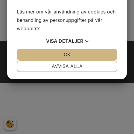
Budgetförslag
Läs mer om vår användning av cookies och
behandling av personuppgifter på vår
2018-04-10 09:00:00
webbplats.
VISA
DETALJER
JA
NEJ
OK
JA
NEJ
NÖDVÄNDIG
INSTÄLLNINGAR
© Lugnets samfällighetsförening
2026
AVVISA ALLA
Integritetspolicy
|
Cookies
JA
NEJ
JA
NEJ
MARKNADSFÖRING
STATISTIK