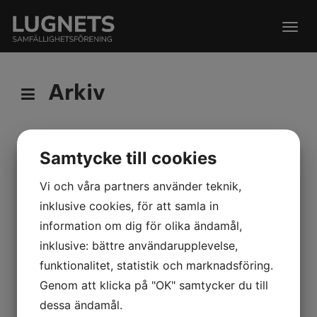
Togg
navig
Arkiv
Samtycke till cookies
Årsstämma 2018
Vi och våra partners använder teknik,
Välkomna till årstämma för Lugnets
inklusive cookies, för att samla in
samfällighet
information om dig för olika ändamål,
torsdagen den 26/4 kl 19:00 på Lugnets
inklusive: bättre användarupplevelse,
Bistro
funktionalitet, statistik och marknadsföring.
Genom att klicka på "OK" samtycker du till
Kallelse
dessa ändamål.
Årsredovisning