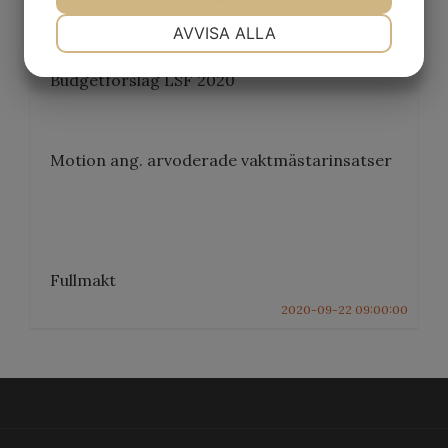
NÖDVÄNDIG
INSTÄLLNINGAR
AVVISA ALLA
Årsredovisning LSF 2019
JA
NEJ
JA
NEJ
Budgetförslag LSF 2020
MARKNADSFÖRING
STATISTIK
Motion ang. arvoderade vaktmästarinsatser
Fullmakt
2020-09-22 09:00:00