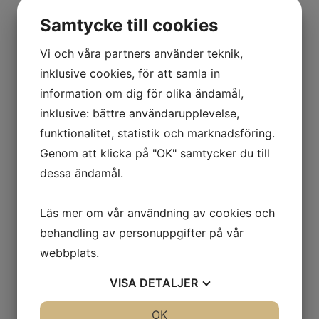
Endast en person per fastighet bör delta.
Samtycke till cookies
Kom ihåg fullmakt om ni har delat ägande!
Föranmäl ert deltagande via mail
Vi och våra partners använder teknik,
till bertil.lennartsson@gmail.com eller i
inklusive cookies, för att samla in
brevlåda Almstigen 20, senast en dag innan
information om dig för olika ändamål,
stämman.
inklusive: bättre användarupplevelse,
Glöm inte fullmakten! Om så behövs!
funktionalitet, statistik och marknadsföring.
Genom att klicka på "OK" samtycker du till
dessa ändamål.
Kallelse och dagordning ordinarie
Läs mer om vår användning av cookies och
årsstämma Lugnets Samfällighetsförening
behandling av personuppgifter på vår
2020 -
webbplats.
nytt datum 2020-09-22
VISA
DETALJER
JA
NEJ
OK
JA
NEJ