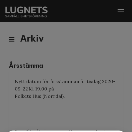
Togg
navig
Arkiv
Årsstämma
Nytt datum för årsstämman är tisdag 2020-
09-22 kl. 19.00 på
Folkets Hus (Norrdal).
Specifika åtgärder pga. Coronapandemi: